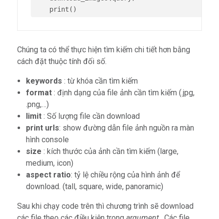
    print()
Chúng ta có thể thực hiện tìm kiếm chi tiết hơn bằng
cách đặt thuộc tính đối số.
keywords
: từ khóa cần tìm kiếm
format
: định dạng của file ảnh cần tìm kiếm (.jpg,
.png,…)
limit
: Số lượng file cần download
print urls
: show đường dẫn file ảnh nguồn ra màn
hình console
size
: kích thước của ảnh cần tìm kiếm (large,
medium, icon)
aspect ratio
: tỷ lệ chiều rộng của hình ảnh để
download. (tall, square, wide, panoramic)
Sau khi chạy code trên thì chương trình sẽ download
các file theo các điều kiện trong
argument
. Các file