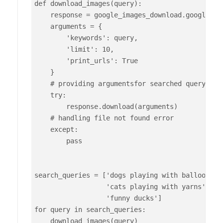
def download_images(query):

    response = google_images_download.googleimag
    arguments = {

        'keywords': query,

        'limit': 10,

        'print_urls': True

    }

    # providing argumentsfor searched query

    try:

        response.download(arguments)

    # handling file not found error

    except:

        pass

search_queries = ['dogs playing with balloons',

                  'cats playing with yarns',

                  'funny ducks']

for query in search_queries:

    download_images(query)
