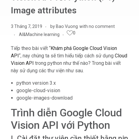
Image attributes
3 Tháng 7, 2019
by
Bao Vuong
with
no comment
0
AI&Machine learning
Tiếp theo bài viết “
Khám phá Google Cloud Vision
API
“, nay chúng ta sẽ tìm hiểu tiếp cách sử dụng
Cloud
Vision API
trong python như thế nào? Trong bài viết
này sử dụng các thư viện như sau.
python version 3.x
google-cloud-vision
google-images-download
Trình diễn Google Cloud
Vision API với Python
I. Cài đặt thư viện cần thiết bằng pip