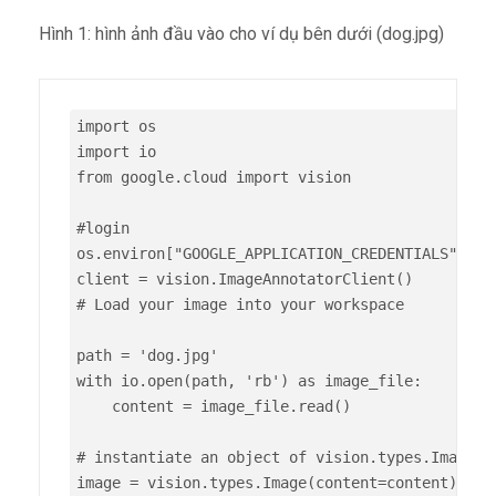
Hình 1: hình ảnh đầu vào cho ví dụ bên dưới (dog.jpg)
import os

import io

from google.cloud import vision

#login 

os.environ["GOOGLE_APPLICATION_CREDENTIALS"] = '
client = vision.ImageAnnotatorClient()

# Load your image into your workspace

path = 'dog.jpg'

with io.open(path, 'rb') as image_file:

    content = image_file.read()

# instantiate an object of vision.types.Image a
image = vision.types.Image(content=content)
