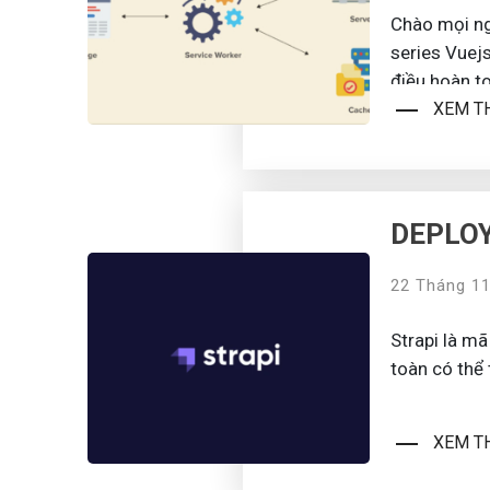
Chào mọi ngư
series Vuej
điều hoàn t
XEM T
để ta có th
...
DEPLOY
22 Tháng 11
Strapi là m
toàn có thể 
XEM T