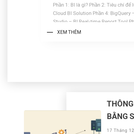
Studio
Phần 1: BI là gì? Phần 2: Tiêu chí để lựa chọn BI & Cloud BI Phần 3: Google
Cloud BI Solution Phần 4: BigQuery – Data Warehouse Phần 5: Google Data
Studio – BI Real-time Report Tool Phần 6: Xây dựng report cơ bản với BigQuery
XEM THÊM
THÔNG
BẰNG 
17 Tháng 12