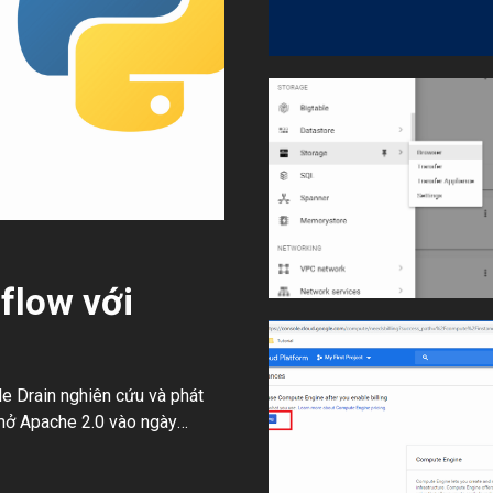
flow với
e Drain nghiên cứu và phát
mở Apache 2.0 vào ngày
ân tạo – AI, machine