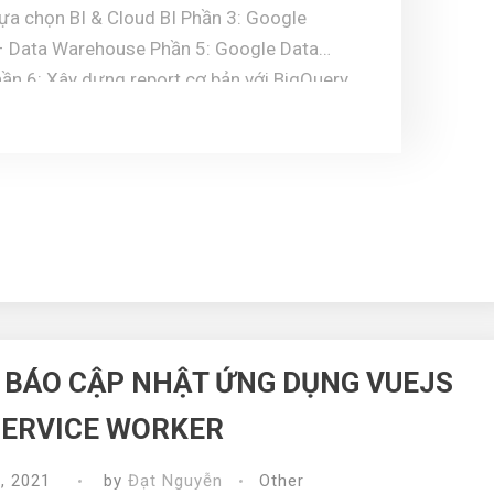
& Data Studio Ở bài viết trước chúng ta đã xây ...
 BÁO CẬP NHẬT ỨNG DỤNG VUEJS
SERVICE WORKER
, 2021
by
Đạt Nguyễn
Other