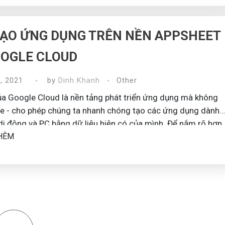
ẠO ỨNG DỤNG TRÊN NỀN APPSHEET
OOGLE CLOUD
, 2021
by
Dinh Khanh
Other
a Google Cloud là nền tảng phát triển ứng dụng mà không
 di động và PC bằng dữ liệu hiện có của mình. Để nắm rõ hơn
HÊM
 này chúng ta hãy cùng tạo một ứng dụng cơ bản thông qua
các bước dưới đây. ...