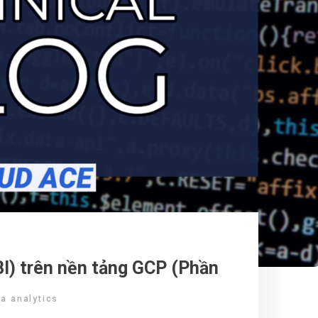
BI) trên nền tảng GCP (Phần
g cao với BigQuery & Data
a analytics