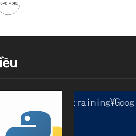
LOAD MORE
iều