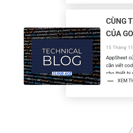
CÙNG T
CỦA G
15 Tháng 11
AppSheet củ
cần viết code - cho phép chúng ta nhanh chóng tạo các ứng dụng dành
cho thiết bị
XEM T
về nền tảng