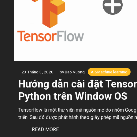
23 Tháng 3, 2020
by Bao Vuong
AI&Machine learning
Hướng dẫn cài đặt Tensor
Python trên Window OS
Tensorflow là một thư viện mã nguồn mở do nhóm Googl
triển. Sau đó được phát hành theo giấy phép mã nguồn 
9/11/2015. Nó được sử dụng nhiều trong xử lý trí tuệ nh
READ MORE
learning,… Tensorflow 2.0 là phiên bản mới […]