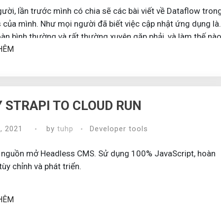
ời, lần trước mình có chia sẽ các bài viết về Dataflow tron
s của mình. Như mọi người đã biết việc cập nhật ứng dụng là
oàn bình thường và rất thường xuyên gặp phải, và làm thế nà
HÊM
ể thông báo cho khách hàng biết rằng có bản cập nhật mới, s
 STRAPI TO CLOUD RUN
, 2021
by
tuhp
Developer tools
ã nguồn mở Headless CMS. Sử dụng 100% JavaScript, hoàn
tùy chỉnh và phát triển.
HÊM