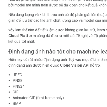
bởi model mà mình train được sẽ dự đoán cho kết quả khô
Nếu dung luợng và kích thước ảnh có độ phân giải lớn (hoặc q
gian để lưu trữ các file ảnh chất lượng cao và model của mì
vậy làm thế nào để tiết kiệm được không gian lưu trữ, learn 
Cloud Platform
cũng đã đưa ra một số đề nghị về độ phân 
kết quả tốt nhất.
Định dạng ảnh nào tốt cho machine le
Hiện nay có rất nhiều định dạng ảnh. Tuỳ vào mục đích mà 
định dạng ảnh được hiện được
Cloud Vision API
hỗ trợ.
JPEG
PNG8
PNG24
GIF
Animated GIF (first frame only)
BMP