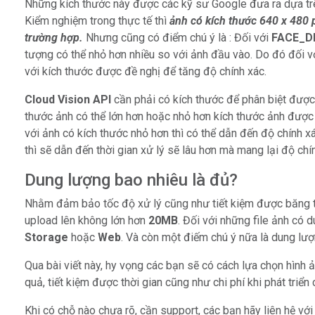
Những kích thước này được các kỹ sư Google đưa ra dựa trê
Kiểm nghiệm trong thực tế thì
ảnh có kích thước 640 x 480 pi
trường hợp.
Nhưng cũng có điểm chú ý là : Đối với
FACE_D
tượng có thể nhỏ hơn nhiều so với ảnh đầu vào. Do đó đối v
với kích thước được đề nghị để tăng độ chính xác.
Cloud Vision API
cần phải có kích thước để phân biệt được 
thước ảnh có thể lớn hơn hoặc nhỏ hơn kích thước ảnh được 
với ảnh có kích thước nhỏ hơn thì có thể dẫn đến độ chính xá
thì sẽ dẫn đến thời gian xử lý sẽ lâu hơn mà mang lại độ ch
Dung lượng bao nhiêu là đủ?
Nhằm đảm bảo tốc độ xử lý cũng như tiết kiệm được băng 
upload lên không lớn hơn
20MB
. Đối với những file ảnh có 
Storage
hoặc
Web
. Và còn một điếm chú ý nữa là dung lư
Qua bài viết này, hy vọng các bạn sẽ có cách lựa chọn hình
quả, tiết kiệm được thời gian cũng như chi phí khi phát tri
Khi có chỗ nào chưa rõ, cần support, các bạn hãy liên hệ vớ