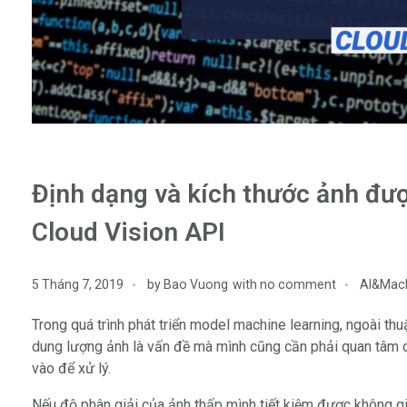
Định dạng và kích thước ảnh đư
Cloud Vision API
5 Tháng 7, 2019
by
Bao Vuong
with
no comment
AI&Mach
Trong quá trình phát triển model machine learning, ngoài thu
dung lượng ảnh là vấn đề mà mình cũng cần phải quan tâm d
vào để xử lý.
Nếu độ phân giải của ảnh thấp mình tiết kiệm được không gi