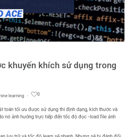
ợc khuyến khích sử dụng trong
0
ine learning
ật toán tối ưu được sử dụng thì định dạng, kích thước và
o nó ảnh hưởng trực tiếp đến tốc độ đọc -load file ảnh
an lưu trữ và tốc độ learn sẽ nhanh. Nhưng sẽ bị đánh đổi