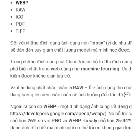
WEBP
RAW
ICO
PDF
TIFF
Đối với những định dạng ảnh dạng nén “
lossy
” (ví dụ như
J
sẽ dẫn đến suy giảm chất lượng model mà mình học được.
Trong những định dạng mà Cloud Vision hỗ trợ thì định dạn
phổ biển nhất trong
web
cũng như
machine learning.
Ưu đi
kiệm được không gian lưu trữ.
Và ít ai dùng nhất chắc chắn là
RAW
– file ảnh dạng thô chứ
dung lượng lớn nên chắc chắn sẽ ảnh hưởng đến tốc độ tr
Ngoài ra còn có
WEBP
– một định dạng ảnh cũng rất đáng 
https://developers.google.com/speed/webp/
). Nó hỗ trợ 
nhỏ hơn
26%
so với
PNG
và
WEBP -lossly
nhỏ hơn
25-34%
dạng ảnh tốt nhất mà mình nghĩ có thể tối ưu không gian lưu