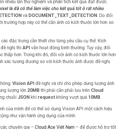
n nhiều lần thử nghiệm và phân tích kết quả đạt được.
xel là đã có thể làm việc cho kết quả tốt ở rất nhiều
ETECTION
và
DOCUMENT_TEXT_DETECTION
: Do đối
ới trường hợp này có thể cần ảnh có kích thước lớn hơn so
các đặc trưng cần thiết cho từng yêu cầu cụ thể. Kích
đề nghị thì
API
vẫn hoạt động bình thường. Tuy vậy, đối
c thấp hơn. Trong khi đó, đối với ảnh có kích thước lớn hơn
ính xác tương đương so với kích thước ảnh được đề nghị.
thông.
Vision API
đề nghị và chỉ cho phép dung lượng ảnh
dung lượng lớn
20MB
thì phải cần phải lưu trên
Cloud
ợng chuỗi
JSON
khi
request
không vượt quá
10MB
.
 ảnh của mình để có thể sử dụng Vision API một cách hiệu
ển cũng như vận hành ứng dụng của mình.
i các chuyên gia –
Cloud Ace Việt Nam
– để được hỗ trợ tốt