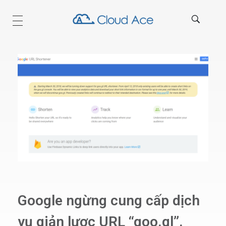
Technical Blog
Google ngừng cung cấp dịch
vụ giản lược URL “goo.gl”.