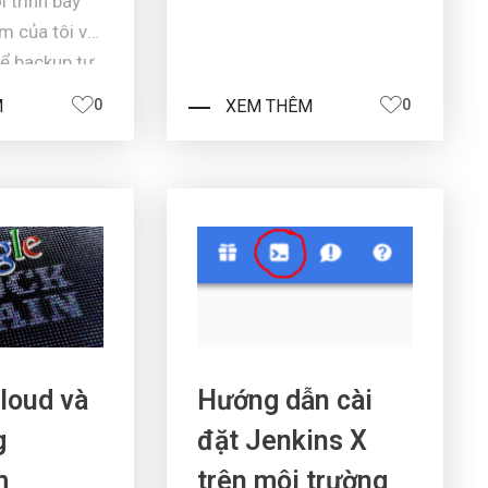
ôi trình bày
giới thiệu các bạn là làm
̣m của tôi về
thế nào để chạy Container
để backup tự
tại bất kỳ thiết bị đầu cuối
nào có thể ngắt kết nối và
M
0
XEM THÊM
0
nt Disks từ
đính kèm lại kế ...
ây tôi mô tả
CP nhé.
 tôi đang
ter engine (
đ ...
loud và
Hướng dẫn cài
g
đặt Jenkins X
m
trên môi trường