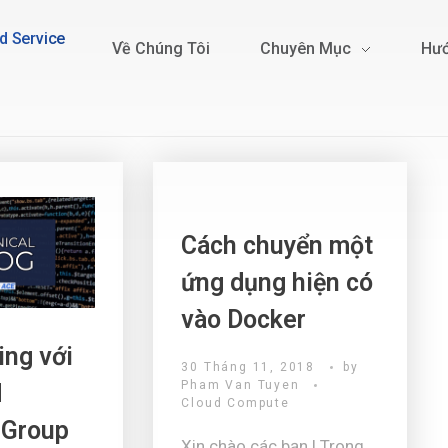
d Service
Về Chúng Tôi
Chuyên Mục
Hướ
Cách chuyển một
ứng dụng hiện có
vào Docker
ing với
30 Tháng 11, 2018
by
Pham Van Tuyen
d
Cloud Compute
 Group
Xin chào các bạn ! Trong