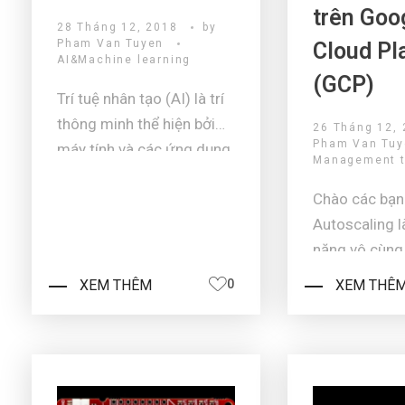
trên Goo
28 Tháng 12, 2018
by
Pham Van Tuyen
Cloud Pl
AI&Machine learning
(GCP)
Trí tuệ nhân tạo (AI) là trí
thông minh thể hiện bởi
26 Tháng 12,
Pham Van Tu
máy tính và các ứng dụng.
Management t
AI cũng được biết là có
Chào các bạn
khả năng "học tự động",
Autoscaling l
có nghĩa là "nó cho phép
năng vô cùng 
máy tính có khả năng học
trên public c
hỏi mà không cần phải lập
XEM THÊM
0
XEM THÊ
những giúp t
trình đặc biệt". Chúng ta
xử lý của hệ
đã và đang sử dụng ...
giúp tiết kiệm
hành hệ thống
có một websi