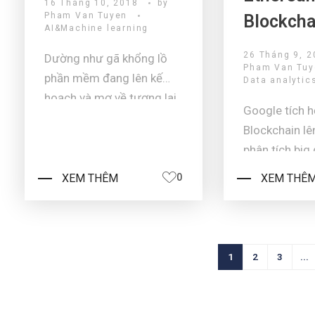
16 Tháng 10, 2018
by
Pham Van Tuyen
Blockcha
AI&Machine learning
26 Tháng 9, 2
Dường như gã khổng lồ
Pham Van Tu
phần mềm đang lên kế
Data analytic
hoạch và mơ về tương lai
Google tích 
của A.I - thời đại của trí
Blockchain lê
tuệ nhân tạo. Đứng trước
phân tích big
mối nguy hại về thói quen
BigQuery Trong một bài
dùng điện thoại và chứng
XEM THÊM
0
XEM THÊ
đăng trên blo
"nghiện màn hình" của
01/09/2018, 
người dùng, nhiều công ty
biết, Google 
công nghệ đã bắt đầu lên
cho người dù
kế h ...
1
2
3
...
cụ mới để tư
tiếp với dữ li
Dù đã có c ...