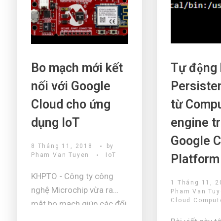
với lượt truy 
...
Bo mạch mới kết
Tự động
nối với Google
Persiste
Cloud cho ứng
từ Comp
dụng IoT
engine t
Google C
8 Tháng 11, 2018
by
Pham Van Tuyen
IoT
Platform
KHPTO - Công ty công
1 Tháng 11, 2
nghệ Microchip vừa ra
Pham Van Tu
Cloud Comput
mắt bo mạch giúp các đối
tác phát triển Internet of