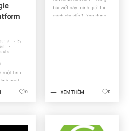
gle
bài viết này mình giới thiệu
atform
cách chuyển 1 ứng dụng
hiện có như java viết bằng
framework java Spring
boot cùng với thư viện
 2018
by
yen
ActiveMQ message queue
ools
và MongDB làm 1 dự án
!
nhỏ demo các bước như
à một tính
sau: Bắt ...
linh hoạt
loud, không
M
0
XEM THÊM
0
ăng hiệu quả
 thống mà còn
 chi phí vận
. Ví dụ, bạn
te bán hàng