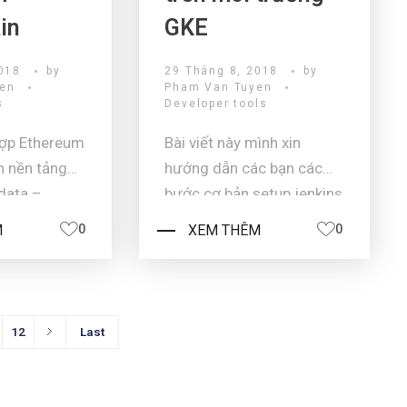
in
GKE
018
by
29 Tháng 8, 2018
by
yen
Pham Van Tuyen
s
Developer tools
hợp Ethereum
Bài viết này mình xin
n nền tảng
hướng dẫn các bạn các
 data –
bước cơ bản setup jenkins
X trên Google Kubernetes
M
0
XEM THÊM
0
g vào ngày
Engine. Yêu cầu: Tài khoản
công ty cho
gmail với billing trên
đã cung cấp
Google Cloud Platform
ng một công
(GCP) hoặc các bạn có
12
Last
ơng tác trực
thể đăng ký gói free
ệu Ethereum.
300USD để sử dụng dịch
vụ GCP của googl ...