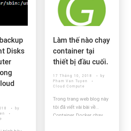
cập trung bìn
 backup
Làm thế nào chạy
nt Disks
container tại
uter
thiết bị đầu cuối.
rong
17 Tháng 10, 2018
by
Pham Van Tuyen
loud
Cloud Compute
Trong trang web blog này
tôi đã viết vài bài về
018
by
yen
Container, Docker chạy
e
trên GCP, hôm nay tôi xin