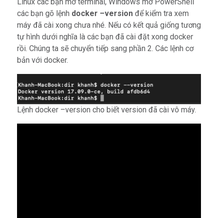
Linux các bạn mở terminal, Windows mở PowerShell
các bạn gõ lệnh
docker –version
để kiểm tra xem
máy đã cài xong chưa nhé. Nếu có kết quả giống tương
tự hình dưới nghĩa là các bạn đã cài đặt xong docker
rồi. Chúng ta sẽ chuyển tiếp sang phần 2. Các lệnh cơ
bản với docker.
Lệnh docker –version cho biết version đã cài vô máy.