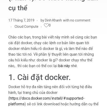
cụ thể
17 Tháng 7, 2019
by
Dinh Khanh
with
no comment
0
Cloud Compute
Chào các bạn, trong bài viết này mình sẽ cùng các bạn
cài đặt docker, chạy các lệnh cơ bản liên quan tới
docker nhằm hiểu rõ docker là gì, và làm thế nào để
thao tác tới nó. Về phần lý thuyết liên quan tới những
câu hỏi kiểu như: docker là gì? docker chạy như thế
nào,.. thì các bạn có thể coi lại
bài này
nhé.
1. Cài đặt docker.
Docker hỗ trợ đa nền tảng nên đối với từng hệ điều
hành, tại trang chủ của docker
(
https://docs.docker.com/install/#supported-
platforms
) sẽ có link download hoặc hướng dẫn cụ thể