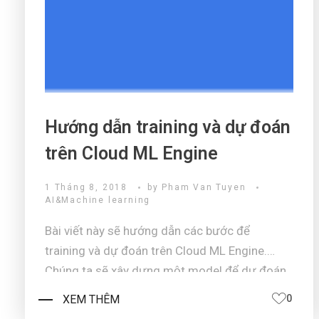
Hướng dẫn training và dự đoán
trên Cloud ML Engine
1 Tháng 8, 2018
by
Pham Van Tuyen
AI&Machine learning
Bài viết này sẽ hướng dẫn các bước để
training và dự đoán trên Cloud ML Engine.
Chúng ta sẽ xây dựng một model để dự đoán
hai danh mục thu nhập dựa trên Thống kê thu
XEM THÊM
0
nhập điều tra dân số của Mỹ. Hai danh mục đó