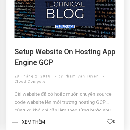
Setup Website On Hosting App
Engine GCP
28 Tháng 2, 2018
by
Pham Van Tuyen
Cloud Compute
Cài website đã có hoặc muốn chuyển source
code website lên môi trường hosting GCP
củng kg khó chỉ cần làm theo từng bước như
sau: Bước 1: Để làm việc trên GCP việc đầu
XEM THÊM
0
tiên là phải đăng ký 1 account cung cấp bởi