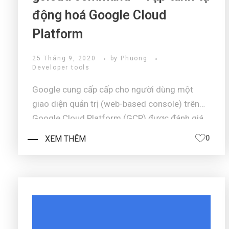
động hoá Google Cloud
Platform
25 Tháng 9, 2020
by
Phuong
Developer tools
Google cung cấp cấp cho người dùng một
giao diện quản trị (web-based console) trên
Google Cloud Platform (GCP) được đánh giá
là đầy tính linh hoạt, tông màu nhẹ nhàng, bố
XEM THÊM
0
cục rõ ràng và dễ tiếp cận tất cả người dùng.
Giao diện của Google Cloud P ...