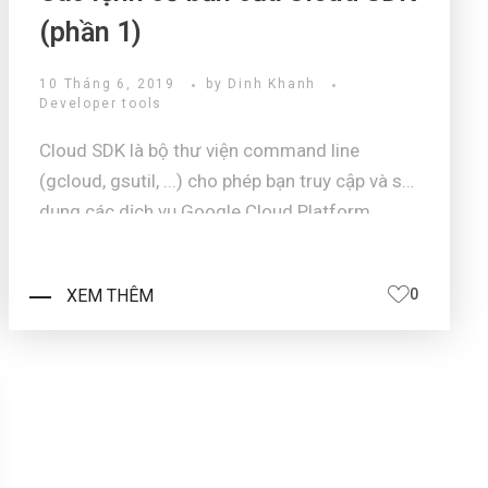
(phần 1)
10 Tháng 6, 2019
by
Dinh Khanh
Developer tools
Cloud SDK là bộ thư viện command line
(gcloud, gsutil, ...) cho phép bạn truy cập và sử
dụng các dịch vụ Google Cloud Platform
(GCP). Trong bài viết này mình sẽ giới thiệu tới
các bạn những lệnh cơ bản để thao tác với các
XEM THÊM
0
nguồn tài nguyên trên GCP. Nế ...