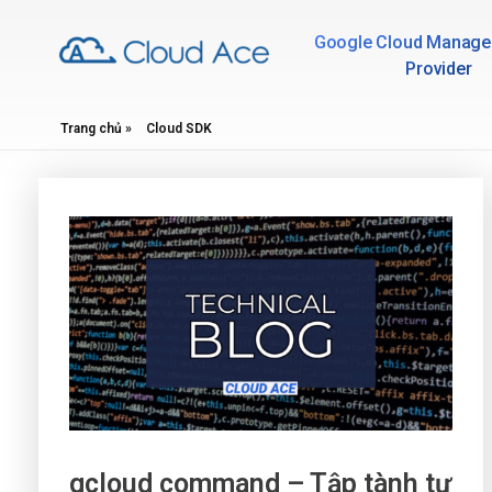
Google Cloud Manage
Provider
Technical Blog
Trang chủ
»
Cloud SDK
gcloud command – Tập tành tự