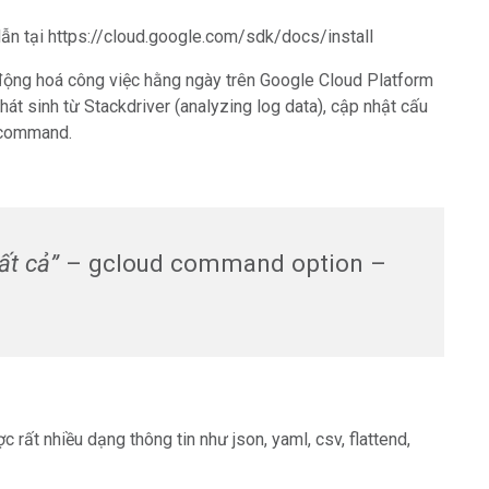
ẫn tại https://cloud.google.com/sdk/docs/install
động hoá công việc hằng ngày trên Google Cloud Platform
át sinh từ Stackdriver (analyzing log data), cập nhật cấu
d command.
ất cả”
– gcloud command option –
ất nhiều dạng thông tin như json, yaml, csv, flattend,