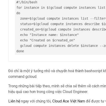
#!/bin/bash

for instance in $(gcloud compute instances list
do

  zone=$(gcloud compute instances list --filter
  status=$(gcloud compute instances describe $i
  created_on=$(gcloud compute instances describ
  echo "Instance name: $instance"

  echo "Created on $created_on"

  gcloud compute instances delete $instance --zo
done
Đó chỉ là một ý tưởng nhỏ và chuyển hoá thành bashscript kh
command gcloud.
Trong những bài tiếp theo, mình sẽ chia sẻ thêm về cách m
hiệu quả cao hơn trong công việc Cloud Engineer.
Liên
hệ
ngay với chúng tôi,
Cloud Ace Việt Nam
để được tư v