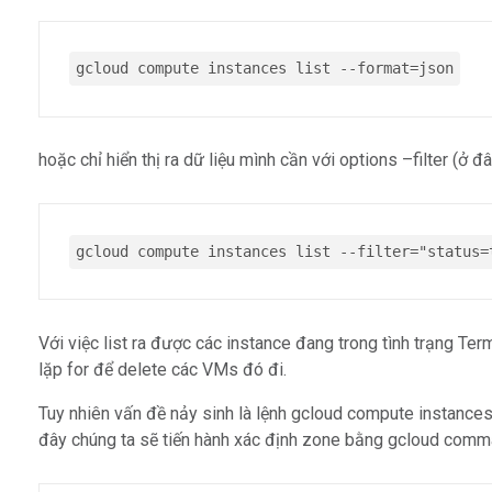
gcloud compute instances list --format=json
hoặc chỉ hiển thị ra dữ liệu mình cần với options –filter (ở 
gcloud compute instances list --filter="status=
Với việc list ra được các instance đang trong tình trạng Ter
lặp for để delete các VMs đó đi.
Tuy nhiên vấn đề nảy sinh là lệnh gcloud compute instanc
đây chúng ta sẽ tiến hành xác định zone bằng gcloud comma