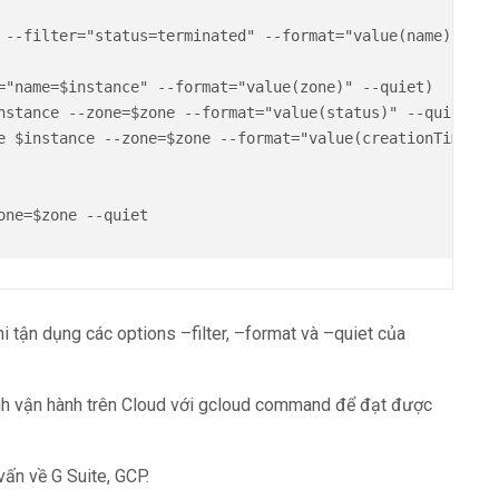
 --filter="status=terminated" --format="value(name)" --qu
="name=$instance" --format="value(zone)" --quiet)

nstance --zone=$zone --format="value(status)" --quiet)

e $instance --zone=$zone --format="value(creationTimestam
ne=$zone --quiet

i tận dụng các options –filter, –format và –quiet của
ình vận hành trên Cloud với gcloud command để đạt được
ấn về G Suite, GCP.