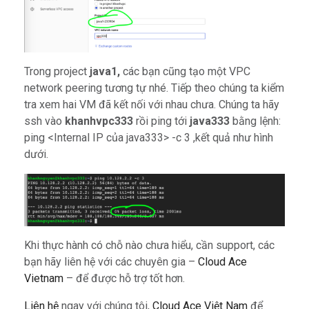
Trong project
java1,
các bạn cũng tạo một VPC
network peering tương tự nhé. Tiếp theo chúng ta kiểm
tra xem hai VM đã kết nối với nhau chưa. Chúng ta hãy
ssh vào
khanhvpc333
rồi ping tới
java333
bằng lệnh:
ping <Internal IP của java333> -c 3 ,kết quả như hình
dưới.
Khi thực hành có chỗ nào chưa hiểu, cần support, các
bạn hãy liên hệ với các chuyên gia –
Cloud Ace
Vietnam
– để được hỗ trợ tốt hơn.
Liên hệ
ngay với chúng tôi,
Cloud Ace Việt Nam
để