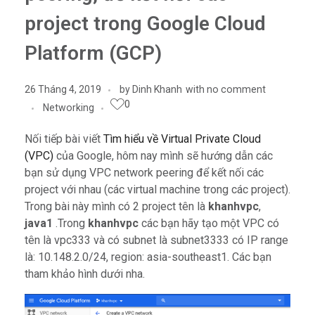
project trong Google Cloud
Platform (GCP)
26 Tháng 4, 2019
by
Dinh Khanh
with
no comment
0
Networking
Nối tiếp bài viết
Tìm hiểu về Virtual Private Cloud
(VPC)
của Google, hôm nay mình sẽ hướng dẫn các
bạn sử dụng VPC network peering để kết nối các
project với nhau (các virtual machine trong các project).
Trong bài này mình có 2 project tên là
khanhvpc
,
java1
.Trong
khanhvpc
các bạn hãy tạo một VPC có
tên là vpc333 và có subnet là subnet3333 có IP range
là: 10.148.2.0/24, region: asia-southeast1. Các bạn
tham khảo hình dưới nha.