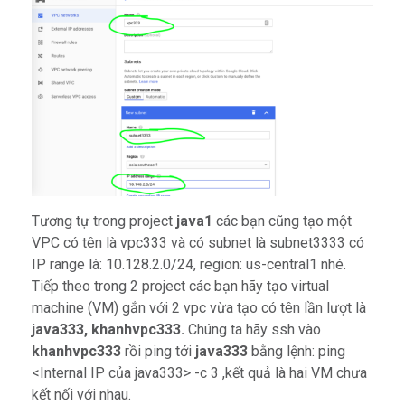
Tương tự trong project
java1
các bạn cũng tạo một
VPC có tên là vpc333 và có subnet là subnet3333 có
IP range là: 10.128.2.0/24, region: us-central1 nhé.
Tiếp theo trong 2 project các bạn hãy tạo virtual
machine (VM) gắn với 2 vpc vừa tạo có tên lần lượt là
java333, khanhvpc333.
Chúng ta hãy ssh vào
khanhvpc333
rồi ping tới
java333
bằng lệnh: ping
<Internal IP của java333> -c 3 ,kết quả là hai VM chưa
kết nối với nhau.