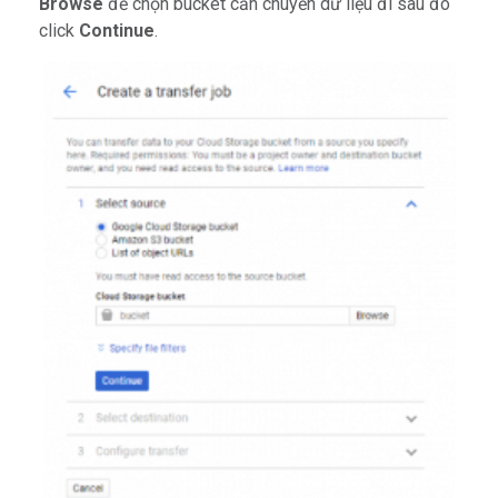
Browse
để chọn bucket cần chuyển dữ liệu đi sau đó
click
Continue
.