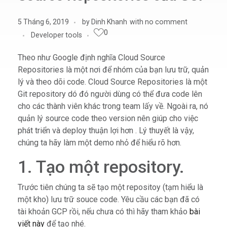
5 Tháng 6, 2019
by
Dinh Khanh
with
no comment
0
Developer tools
Theo như Google định nghĩa Cloud Source
Repositories là một nơi để nhóm của bạn lưu trữ, quản
lý và theo dõi code. Cloud Source Repositories là một
Git repository dó đó người dùng có thể đưa code lên
cho các thành viên khác trong team lấy về. Ngoài ra, nó
quản lý source code theo version nên giúp cho việc
phát triển và deploy thuận lợi hơn . Lý thuyết là vậy,
chúng ta hãy làm một demo nhỏ để hiểu rõ hơn.
1. Tạo một repository.
Trước tiên chúng ta sẽ tạo một repositoy (tạm hiểu là
một kho) lưu trữ souce code. Yêu cầu các bạn đã có
tài khoản GCP rồi, nếu chưa có thì hãy tham khảo
bài
viết này
để tạo nhé.