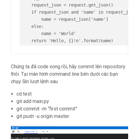
    request_json = request.get_json()

    if request_json and 'name' in request_json:

        name = request_json['name']

    else:

        name = 'World'

    return 'Hello, {}!n'.format(name)
Chúng ta đã code xong rồi, hãy commit lên repository
thôi. Tại màn hình command line bên dưới các bạn
chạy lần lượt lệnh sau
cd test
git add main.py
git commit -m “first commit”
git push -u origin master