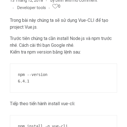
13 Tháng 12, 2018
by
Dinh
with
no comment
0
Developer tools
Trong bài này chúng ta sẽ sử dụng Vue-CLI để tạo
project Vue.js.
Trước tiên chúng ta cần install Node.js và npm trước
nhé. Cách cài thì bạn Google nhé.
Kiểm tra npm version bằng lệnh sau:
npm --version

6.4.1
Tiếp theo tiến hành install vue-cli:
npm install -g vue-cli