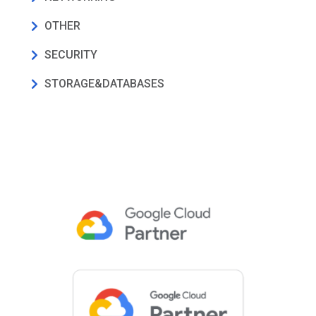
OTHER
SECURITY
STORAGE&DATABASES