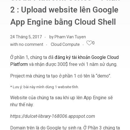
2 : Upload website lên Google
App Engine bằng Cloud Shell
24 Tháng 5, 2017
by
Pham Van Tuyen
0
with
no comment
Cloud Compute
Ở phần 1, chúng ta đã
đăng ký tài khoản Google Cloud
Platform
và nhận được 300$ free với 1 năm sử dụng.
Project mà chúng ta tạo ở phần 1 có tên là “demo”.
* Lưu ý: bài này mình dùng 1 website tĩnh.
Website của chúng ta sau khi up lên App Engine sẽ
như thế này.
https://dulcet-library-168006.appspot.com
Domain trên là do Google tự sinh ra. Ở Phần 3 chúng ta