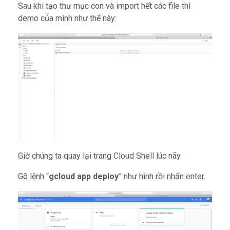
Sau khi tạo thư mục con và import hết các file thì
demo của mình như thế này:
Giờ chúng ta quay lại trang Cloud Shell lúc nãy.
Gõ lệnh “
gcloud app deploy
” như hình rồi nhấn enter.