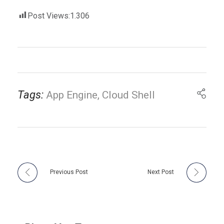
Post Views:
1.306
Tags:
App Engine
,
Cloud Shell
Previous Post
Next Post