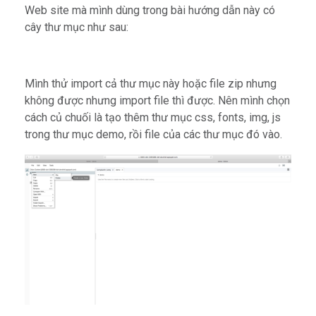
Web site mà mình dùng trong bài hướng dẫn này có
cây thư mục như sau:
Mình thử import cả thư mục này hoặc file zip nhưng
không được nhưng import file thì được. Nên mình chọn
cách củ chuối là tạo thêm thư mục css, fonts, img, js
trong thư mục demo, rồi file của các thư mục đó vào.