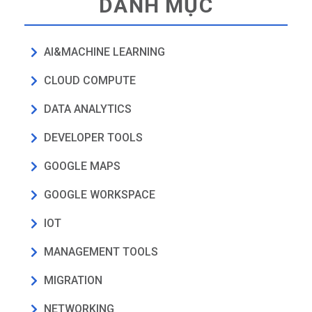
DANH MỤC
AI&MACHINE LEARNING
CLOUD COMPUTE
DATA ANALYTICS
DEVELOPER TOOLS
GOOGLE MAPS
GOOGLE WORKSPACE
IOT
MANAGEMENT TOOLS
MIGRATION
NETWORKING