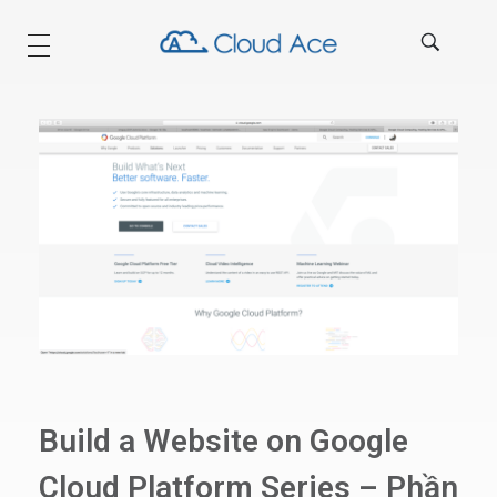
Technical Blog
Build a Website on Google
Cloud Platform Series – Phần