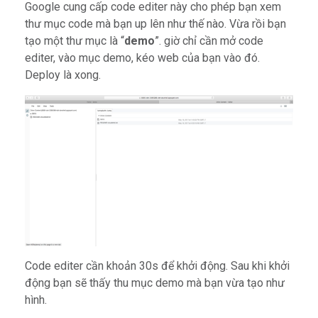
Google cung cấp code editer này cho phép bạn xem
thư mục code mà bạn up lên như thế nào. Vừa rồi bạn
tạo một thư mục là “
demo
”. giờ chỉ cần mở code
editer, vào mục demo, kéo web của bạn vào đó.
Deploy là xong.
Code editer cần khoản 30s để khởi động. Sau khi khởi
động bạn sẽ thấy thu mục demo mà bạn vừa tạo như
hình.