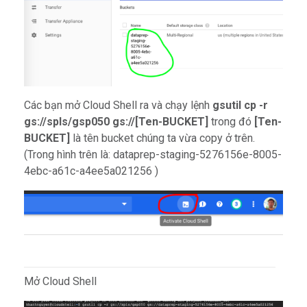
Các bạn mở Cloud Shell ra và chạy lệnh
gsutil cp -r
gs://spls/gsp050 gs://[Ten-BUCKET]
trong đó
[Ten-
BUCKET]
là tên bucket chúng ta vừa copy ở trên.
(Trong hình trên là: dataprep-staging-5276156e-8005-
4ebc-a61c-a4ee5a021256 )
Mở Cloud Shell