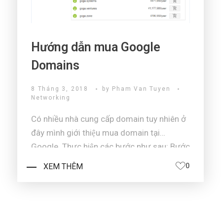
Hướng dẫn mua Google
Domains
8 Tháng 3, 2018
by
Pham Van Tuyen
Networking
Có nhiều nhà cung cấp domain tuy nhiên ở
đây mình giới thiệu mua domain tại
Google. Thực hiện các bước như sau: Bước
1: Bạn vào url: https://domains.google
XEM THÊM
0
hình: Bạn gõ tìm 1 domain mà bạn muốn
mua hệ thống sẽ check domain na ...