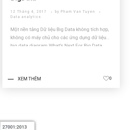
12 Tháng 4, 2017
by
Pham Van Tuyen
Data analytics
Một nền tảng Dữ liệu Big Data không tích hợp,
không có máy chủ cho các ứng dụng dữ liệu
big data diagram What’s Next For Big Data
Google Cloud Platform cung cấp giải pháp Big
Data, dựa trên nhiều năm đổi mới tại Google,
cho phép bạn nắm bắt, xử ...
XEM THÊM
0