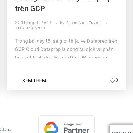
trên GCP
20 Tháng 4, 2018
by
Pham Van Tuyen
Data analytics
Trong bài này tôi sẽ giới thiệu về Dataprep trên
GCP. Cloud Dataprep là công cụ dịch vụ phân
tích, rút trích dữ liệu trên Data Warehouse
được gắn kết vào GCP. Cloud Dataprep sẽ tự
động giản nở cấu hình khi xử lý phân tích. Dư ...
XEM THÊM
0