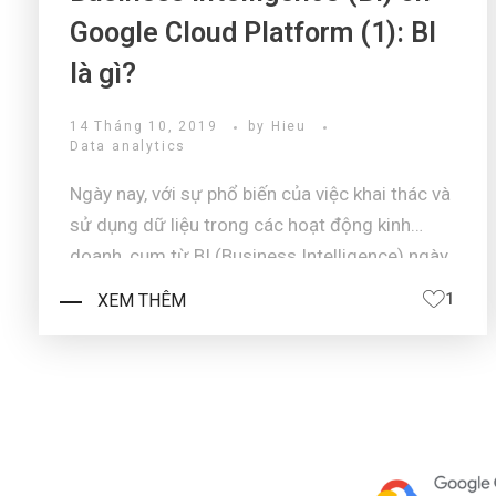
Google Cloud Platform (1): BI
là gì?
14 Tháng 10, 2019
by
Hieu
Data analytics
Ngày nay, với sự phổ biến của việc khai thác và
sử dụng dữ liệu trong các hoạt động kinh
doanh, cụm từ BI (Business Intelligence) ngày
càng được biết đến rộng rãi. Tuy nhiên bạn đã
XEM THÊM
1
thực sự hiểu BI là gì, quan trọng như thế nào?
Và làm sao để xây dựng đượ ...