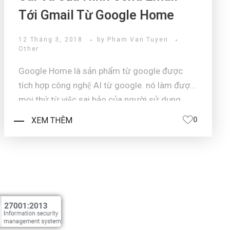
Tới Gmail Từ Google Home
12 Tháng 3, 2018
by
Pham Van Tuyen
Other
Google Home là sản phẩm từ google được
tích hợp công nghệ AI từ google. nó làm được
mọi thứ từ việc sai bảo của người sử dụng.
Vấn để để dùng sản phẩm này googe home
XEM THÊM
0
chúng ta phải có được các Ứng dụng và sản
phẩm tíc ...