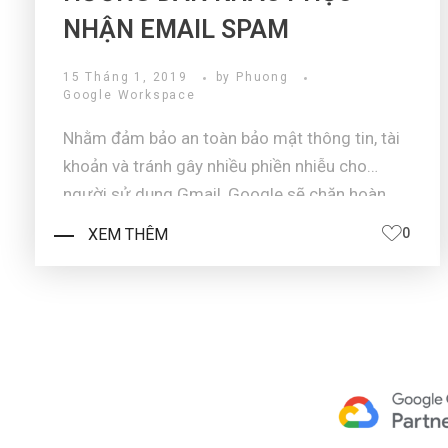
NHẬN EMAIL SPAM
15 Tháng 1, 2019
by
Phuong
Google Workspace
Nhằm đảm bảo an toàn bảo mật thông tin, tài
khoản và tránh gây nhiều phiền nhiễu cho
người sử dụng Gmail, Google sẽ chặn hoàn
toàn hoặc đẩy vào mục “Spam” các email đến
XEM THÊM
0
từ các địa chỉ mà hệ thống email server đó
được cài đặt không tuân thủ theo các tiêu ...