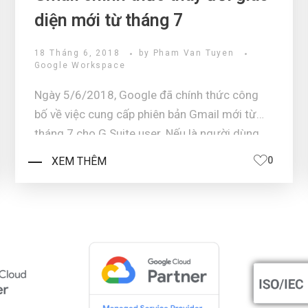
diện mới từ tháng 7
18 Tháng 6, 2018
by
Pham Van Tuyen
Google Workspace
Ngày 5/6/2018, Google đã chính thức công
bố về việc cung cấp phiên bản Gmail mới từ
tháng 7 cho G Suite user. Nếu là người dùng
phổ thông, bạn có thể chuyển sang giao diện
XEM THÊM
0
Gmail mới từ ngày 26/4/2018. The welcome
message for users of Google's new Gmai ...