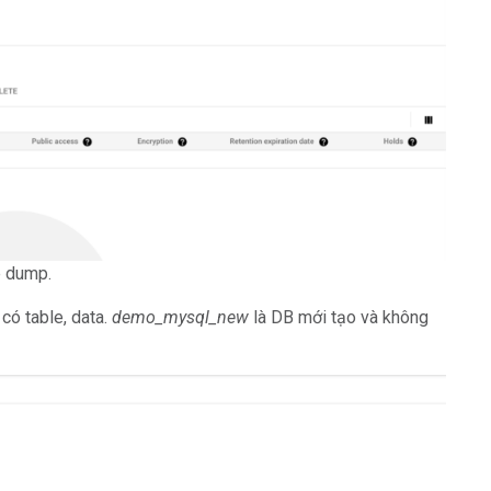
e dump.
có table, data.
demo_mysql_new
là DB mới tạo và không