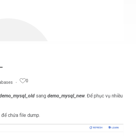
L
0
abases
demo_mysql_old
sang
demo_mysql_new
. Để phục vụ nhiều
 để chứa file dump.