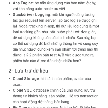
App Engine
: bộ não ứng dụng của bạn nằm ở đây,
với khả năng auto-scale ưu việt
Stackdriver Logging
: mỗi khi người dùng tương
tác gọi request lên server, lập tức log sẽ đưọc ghi
lại. Ngoài tracking in-app, thì dữ liệu log cũng là một
loại tracking gần-như-bắt-buộc-phải-có: đơn giản,
dễ sử dụng, không cần cấu hình nhiều. Sau này, bạn
có thể sử dụng để biết những thông tin vô cùng quý
giá như: người dùng xem sản phẩm tới trang nào thì
dừng lại? 2 phiên bản test A/B vừa đưọc tung ra,
phiên bản nào đưọc đón nhận nhiều hơn?
2- Lưu trữ dữ liệu
Cloud Storage
: hình ảnh sản phẩm, avatar của
user…
Cloud SQL
: database chính của ứng dụng, lưu trữ
thông tin khách hàng, sản phẩm… Hỗ trợ transaction
cho hoạt động đặt hàng, bán hàng…
BigQuery
: data warehouse. Nơi lưu trữ dữ liệu log,