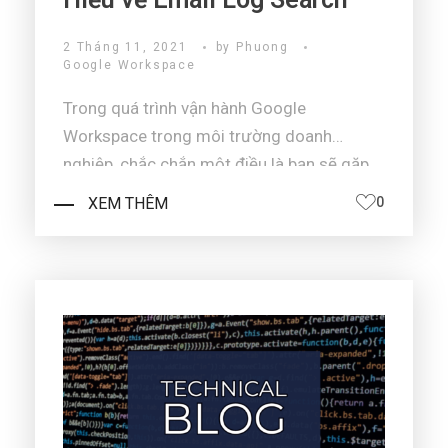
2 Tháng 11, 2021
by
Phuong
Google Workspace
Trong quá trình vận hành Google
Workspace trong môi trường doanh
nghiệp, chắc chắn một điều là bạn sẽ gặp
một số yêu cầu hỗ trợ người dùng kiểu
XEM THÊM
0
như: Kiểm tra giúp email sao gửi từ
gmail.com thì phía người nhận không nhận
được?Tại sao tôi lại không nhậ ...