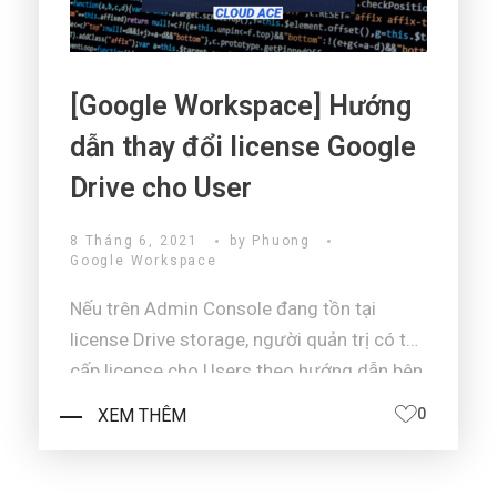
[Google Workspace] Hướng
dẫn thay đổi license Google
Drive cho User
8 Tháng 6, 2021
by
Phuong
Google Workspace
Nếu trên Admin Console đang tồn tại
license Drive storage, người quản trị có thể
cấp license cho Users theo hướng dẫn bên
dưới. Đăng nhập vào Admin Console của
XEM THÊM
0
Google Workspace tại
https://admin.google.com và chọn Users.
Chọn Users tại Admin Co ...