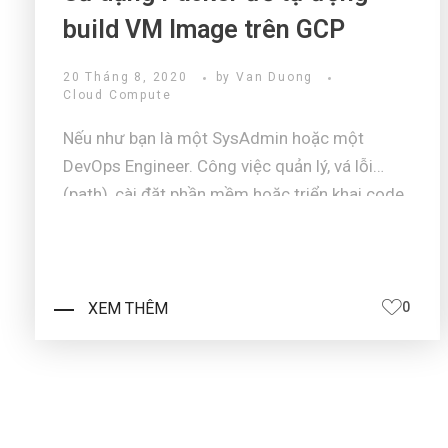
build VM Image trên GCP
20 Tháng 8, 2020
by
Van Duong
Cloud Compute
Nếu như bạn là một SysAdmin hoặc một
DevOps Engineer. Công việc quản lý, vá lỗi
(path), cài đặt phần mềm hoặc triển khai code
từ các developer cho các VM Image xảy ra
thường xuyên. Ngoài ra, chúng ta phải quản lý
vòng đời (lifecycle) của các VM Image ...
XEM THÊM
0