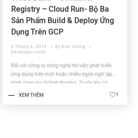
Registry – Cloud Run- Bộ Ba
Sản Phẩm Build & Deploy Ứng
Dụng Trên GCP
3 Tháng 6, 2019
by
Bao Vuong
Developer tools
Đối với công ty công nghệ thì việc phát triển
ứng dụng trên một hoặc nhiều ngôn ngữ lập
trình cùng lúc là bình thường. Trước khi có
Cloud, việc lưu trữ mã nguồn rất phong phú :
XEM THÊM
1
Local, Subversion, GitHub, Bitbucket,.... và build
mã nguồn này cho nhiề ...