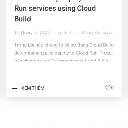
Run services using Cloud
Build
20 Tháng 7, 2020
by
Dinh
Cloud Compute
Trong bài này, chúng ta sẽ sử dụng Cloud Build
để containerize và deploy to Cloud Run. Trước
tiên chúng ta tạo Git repository và add 3 file
bên dưới vào:Dockerfile: FROM python:3.7-
slim ENV APP_HOME /app WORKDIR
$APP_HOME COPY . ./ RUN pip instal ...
XEM THÊM
0