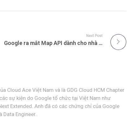
Next Post
Google ra mắt Map API dành cho nhà phát triển game, giúp việc phát triển game sử dụng công nghệ định vị trở nên dễ dàng hơn.
ủa Cloud Ace Việt Nam và là GDG Cloud HCM Chapter
i các sự kiện do Google tổ chức tại Việt Nam như
Next Extended. Anh đã có các chứng chỉ của Google
 Data Engineer..